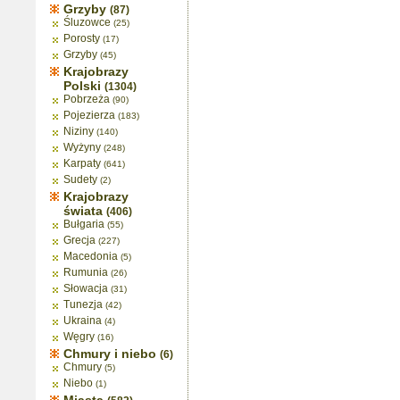
Grzyby
(87)
Śluzowce
(25)
Porosty
(17)
Grzyby
(45)
Krajobrazy
Polski
(1304)
Pobrzeża
(90)
Pojezierza
(183)
Niziny
(140)
Wyżyny
(248)
Karpaty
(641)
Sudety
(2)
Krajobrazy
świata
(406)
Bułgaria
(55)
Grecja
(227)
Macedonia
(5)
Rumunia
(26)
Słowacja
(31)
Tunezja
(42)
Ukraina
(4)
Węgry
(16)
Chmury i niebo
(6)
Chmury
(5)
Niebo
(1)