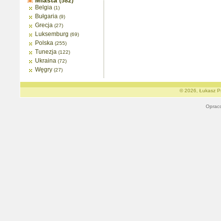
Miasta
(582)
Belgia
(1)
Bułgaria
(9)
Grecja
(27)
Luksemburg
(69)
Polska
(255)
Tunezja
(122)
Ukraina
(72)
Węgry
(27)
© 2026, Łukasz Pr
Oprac