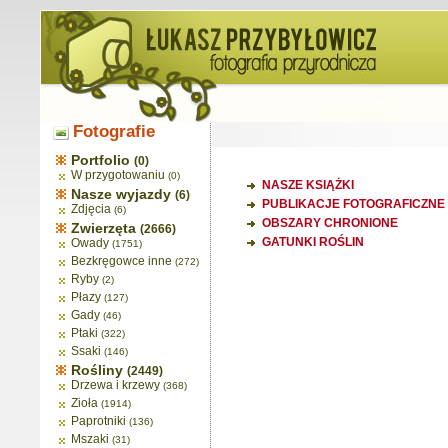
Fotografie
Portfolio
(0)
W przygotowaniu
(0)
NASZE KSIĄŻKI
Nasze wyjazdy
(6)
PUBLIKACJE FOTOGRAFICZNE
Zdjęcia
(6)
OBSZARY CHRONIONE
Zwierzęta
(2666)
GATUNKI ROŚLIN
Owady
(1751)
Bezkręgowce inne
(272)
Ryby
(2)
Płazy
(127)
Gady
(46)
Ptaki
(322)
Ssaki
(146)
Rośliny
(2449)
Drzewa i krzewy
(368)
Zioła
(1914)
Paprotniki
(136)
Mszaki
(31)