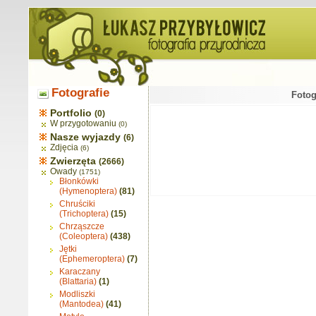
Fotografie
Fotog
Portfolio
(0)
W przygotowaniu
(0)
Nasze wyjazdy
(6)
Zdjęcia
(6)
Zwierzęta
(2666)
Owady
(1751)
Błonkówki
(Hymenoptera)
(81)
Chruściki
(Trichoptera)
(15)
Chrząszcze
(Coleoptera)
(438)
Jętki
(Ephemeroptera)
(7)
Karaczany
(Blattaria)
(1)
Modliszki
(Mantodea)
(41)