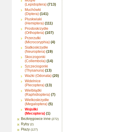
Motyle
(Lepidoptera)
(713)
Muchówki
(Diptera)
(141)
Pluskwiaki
(Hemiptera)
(111)
Prostoskrzydłe
(Orthoptera)
(107)
Przerzutki
(Microcoryphia)
(4)
Siatkoskrzydłe
(Neuroptera)
(19)
Skoczogonki
(Collembola)
(14)
Szczeciogonki
(Thysanura)
(13)
Ważki (Odonata)
(20)
Widelnice
(Plecoptera)
(13)
Wielbłądki
(Raphidioptera)
(7)
Wielkoskrzydłe
(Megaloptera)
(5)
Wojsiłki
(Mecoptera)
(1)
Bezkręgowce inne
(272)
Ryby
(2)
Płazy
(127)