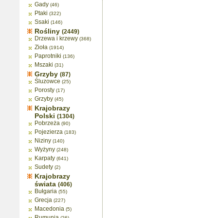
Gady
(46)
Ptaki
(322)
Ssaki
(146)
Rośliny
(2449)
Drzewa i krzewy
(368)
Zioła
(1914)
Paprotniki
(136)
Mszaki
(31)
Grzyby
(87)
Śluzowce
(25)
Porosty
(17)
Grzyby
(45)
Krajobrazy
Polski
(1304)
Pobrzeża
(90)
Pojezierza
(183)
Niziny
(140)
Wyżyny
(248)
Karpaty
(641)
Sudety
(2)
Krajobrazy
świata
(406)
Bułgaria
(55)
Grecja
(227)
Macedonia
(5)
Rumunia
(26)