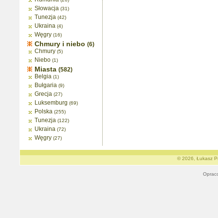
Słowacja
(31)
Tunezja
(42)
Ukraina
(4)
Węgry
(16)
Chmury i niebo
(6)
Chmury
(5)
Niebo
(1)
Miasta
(582)
Belgia
(1)
Bułgaria
(9)
Grecja
(27)
Luksemburg
(69)
Polska
(255)
Tunezja
(122)
Ukraina
(72)
Węgry
(27)
© 2026, Łukasz Pr
Oprac