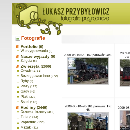
Fotografie
Portfolio
(0)
W przygotowaniu
(0)
2009-0
2009-08-10=20-157 parowóz Ol49
Nasze wyjazdy
(6)
tra
Zdjęcia
(6)
Zwierzęta
(2666)
Owady
(1751)
Bezkręgowce inne
(272)
Ryby
(2)
Płazy
(127)
Gady
(46)
Ptaki
(322)
Ssaki
(146)
2009-08-10=20-161 parowóz TKt
Rośliny
(2449)
2009-08
48
Drzewa i krzewy
(368)
Zioła
(1914)
Paprotniki
(136)
Mszaki
(31)