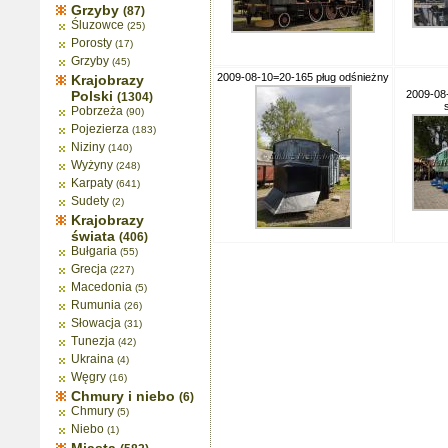
Grzyby
(87)
Śluzowce
(25)
Porosty
(17)
Grzyby
(45)
2009-08-10=20-165 pług odśnieżny
Krajobrazy
Polski
2009-08
(1304)
Pobrzeża
(90)
Pojezierza
(183)
Niziny
(140)
Wyżyny
(248)
Karpaty
(641)
Sudety
(2)
Krajobrazy
świata
(406)
Bułgaria
(55)
Grecja
(227)
Macedonia
(5)
Rumunia
(26)
Słowacja
(31)
Tunezja
(42)
Ukraina
(4)
Węgry
(16)
Chmury i niebo
(6)
Chmury
(5)
Niebo
(1)