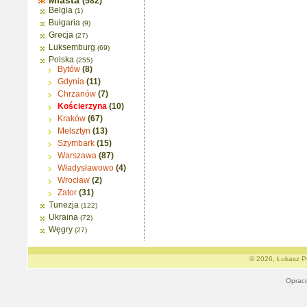
Miasta
(582)
Belgia
(1)
Bułgaria
(9)
Grecja
(27)
Luksemburg
(69)
Polska
(255)
Bytów
(8)
Gdynia
(11)
Chrzanów
(7)
Kościerzyna
(10)
Kraków
(67)
Melsztyn
(13)
Szymbark
(15)
Warszawa
(87)
Władysławowo
(4)
Wrocław
(2)
Zator
(31)
Tunezja
(122)
Ukraina
(72)
Węgry
(27)
© 2026, Łukasz Pr
Oprac