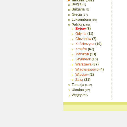
Miasta
(582)
Belgia
(1)
Bułgaria
(9)
Grecja
(27)
Luksemburg
(69)
Polska
(255)
Bytów
(8)
Gdynia
(11)
Chrzanów
(7)
Kościerzyna
(10)
Kraków
(67)
Melsztyn
(13)
Szymbark
(15)
Warszawa
(87)
Władysławowo
(4)
Wrocław
(2)
Zator
(31)
Tunezja
(122)
Ukraina
(72)
Węgry
(27)