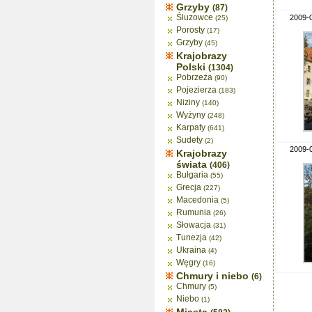
Grzyby
(87)
Śluzowce
2009-
(25)
Porosty
(17)
Grzyby
(45)
Krajobrazy
Polski
(1304)
Pobrzeża
(90)
Pojezierza
(183)
Niziny
(140)
Wyżyny
(248)
Karpaty
(641)
Sudety
(2)
2009-
Krajobrazy
świata
(406)
Bułgaria
(55)
Grecja
(227)
Macedonia
(5)
Rumunia
(26)
Słowacja
(31)
Tunezja
(42)
Ukraina
(4)
Węgry
(16)
Chmury i niebo
(6)
Chmury
(5)
Niebo
(1)