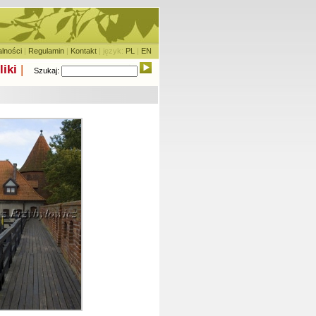
alności
|
Regulamin
|
Kontakt
| język:
PL
|
EN
liki
|
Szukaj: