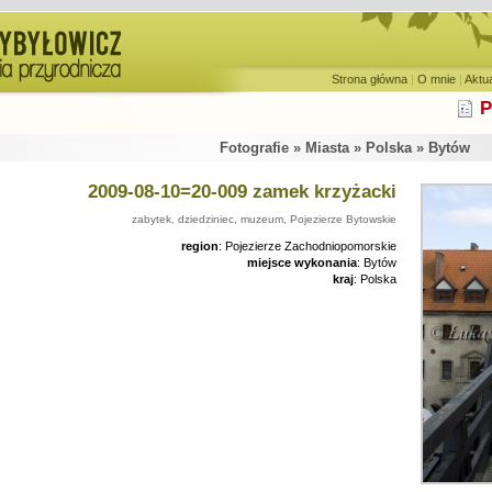
Strona główna
|
O mnie
|
Aktu
P
Fotografie » Miasta » Polska » Bytów
2009-08-10=20-009 zamek krzyżacki
zabytek, dziedziniec, muzeum, Pojezierze Bytowskie
region
: Pojezierze Zachodniopomorskie
miejsce wykonania
: Bytów
kraj
: Polska