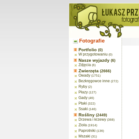
Fotografie
Portfolio
(0)
W przygotowaniu
(0)
Nasze wyjazdy
(6)
Zdjęcia
(6)
Zwierzęta
(2666)
Owady
(1751)
Bezkręgowce inne
(272)
Ryby
(2)
Płazy
(127)
Gady
(46)
Ptaki
(322)
Ssaki
(146)
Rośliny
(2449)
Drzewa i krzewy
(368)
Zioła
(1914)
Paprotniki
(136)
Mszaki
(31)