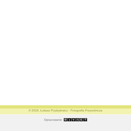
© 2026, Łukasz Przybyłowicz - Fotografia Przyrodnicza
Opracowanie