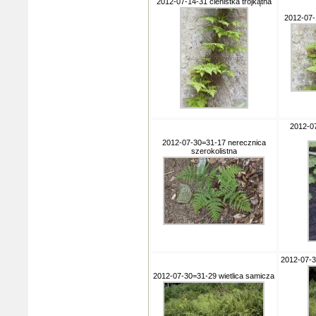
2012-07-14-31 cienistka trójkątna
2012-07-1
2012-0
2012-07-30=31-17 nerecznica
szerokolistna
2012-07-3
2012-07-30=31-29 wietlica samicza