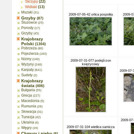
Skrzypy
(22)
Widłaki
(13)
Mszaki
(31)
2009-07-05-42 orlica pospolita
2009-07
Grzyby
(87)
Śluzowce
(25)
Porosty
(17)
Grzyby
(45)
Krajobrazy
Polski
(1304)
Pobrzeża
(90)
Pojezierza
(183)
Niziny
(140)
2009-07-31-077 podejźrzon
Wyżyny
księżycowy
(248)
Karpaty
(641)
2009-07-3
Sudety
(2)
Krajobrazy
świata
(406)
Bułgaria
(55)
Grecja
(227)
Macedonia
(5)
Rumunia
(26)
Słowacja
(31)
Tunezja
(42)
2009-07-
Ukraina
(4)
2009-07-31-104 wietlica samicza
Węgry
(16)
Chmury i niebo
(6)