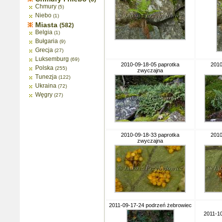
Chmury
(5)
Niebo
(1)
Miasta
(582)
Belgia
(1)
Bułgaria
(9)
Grecja
(27)
Luksemburg
(69)
2010-09-18-05 paprotka
2010
Polska
(255)
zwyczajna
Tunezja
(122)
Ukraina
(72)
Węgry
(27)
2010-09-18-33 paprotka
2010
zwyczajna
2011-09-17-24 podrzeń żebrowiec
2011-1