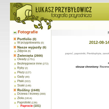
Fotografie
Portfolio
(0)
2012-08-1
W przygotowaniu
(0)
Nasze wyjazdy
(6)
Zdjęcia
(6)
paproć, paprotniki, Pteridophyta, zanok
Zwierzęta
(2666)
Owady
(1751)
Bezkręgowce inne
(272)
obszar chroniony
: Rezerw
Ryby
(2)
Płazy
(127)
Gady
(46)
Ptaki
(322)
Ssaki
(146)
Rośliny
(2449)
Drzewa i krzewy
(368)
Zioła
(1914)
Paprotniki
(136)
Paprocie
(101)