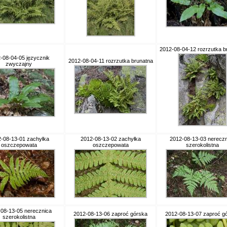
2012-08-04-12 rozrzutka b
-08-04-05 języcznik
2012-08-04-11 rozrzutka brunatna
zwyczajny
-08-13-01 zachyłka
2012-08-13-02 zachyłka
2012-08-13-03 nereczn
oszczepowata
oszczepowata
szerokolistna
08-13-05 nerecznica
2012-08-13-06 zaproć górska
2012-08-13-07 zaproć g
szerokolistna