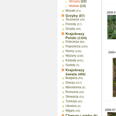
Skrzypy
(22)
Widłaki
(13)
Mszaki
(31)
2009-07
Grzyby
(87)
Śluzowce
(25)
Porosty
(17)
Grzyby
(45)
Krajobrazy
Polski
(1304)
Pobrzeża
(90)
Pojezierza
(183)
Niziny
(140)
2009-
Wyżyny
(248)
Karpaty
(641)
Sudety
(2)
Krajobrazy
świata
(406)
Bułgaria
(55)
Grecja
(227)
Macedonia
(5)
Rumunia
(26)
Słowacja
(31)
Tunezja
(42)
Ukraina
(4)
2009-07-
Węgry
(16)
Chmury i niebo
(6)