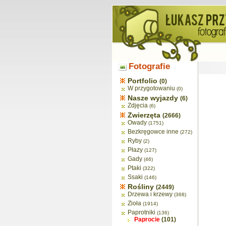
Fotografie
Portfolio
(0)
W przygotowaniu
(0)
Nasze wyjazdy
(6)
Zdjęcia
(6)
Zwierzęta
(2666)
Owady
(1751)
Bezkręgowce inne
(272)
Ryby
(2)
Płazy
(127)
Gady
(46)
Ptaki
(322)
Ssaki
(146)
Rośliny
(2449)
Drzewa i krzewy
(368)
Zioła
(1914)
Paprotniki
(136)
Paprocie
(101)