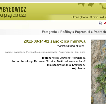
Strona główna
|
O mnie
|
Aktu
P
Fotografie » Rośliny » Paprotniki » Paproci
2012-08-14-01 zanokcica murowa
(Asplenium ruta-muraria)
paproć, paprotniki, Pteridophyta, zanokcicowate, Aspleniaceae, liść, skała
region
: Kotlina Orawsko-Nowotarska
obszar chroniony
: Rezerwat "Przełom Białki pod Krempachami"
miejsce wykonania
: Krampachy
kraj
: Polska