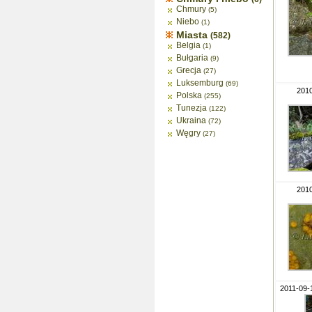
Chmury
(5)
Niebo
(1)
Miasta
(582)
Belgia
(1)
Bułgaria
(9)
Grecja
(27)
Luksemburg
(69)
2010
Polska
(255)
Tunezja
(122)
Ukraina
(72)
Węgry
(27)
2010
2011-09-