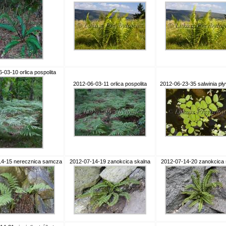
-03-10 orlica pospolita
2012-06-03-11 orlica pospolita
2012-06-23-35 salwinia pł
14-15 nerecznica samcza
2012-07-14-19 zanokcica skalna
2012-07-14-20 zanokcica 