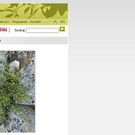
alności
|
Regulamin
|
Kontakt
| język:
PL
|
EN
liki
|
Szukaj:
e