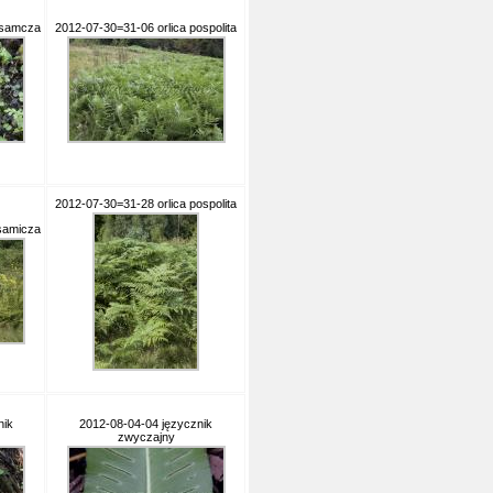
 samcza
2012-07-30=31-06 orlica pospolita
2012-07-30=31-28 orlica pospolita
 samicza
nik
2012-08-04-04 języcznik
zwyczajny