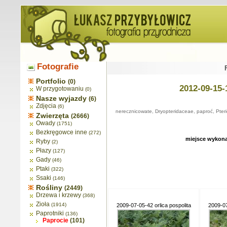
Fotografie
Portfolio
(0)
2012-09-15-
W przygotowaniu
(0)
Nasze wyjazdy
(6)
Zdjęcia
(6)
nerecznicowate, Dryopteridaceae, paproć, Pter
Zwierzęta
(2666)
Owady
(1751)
Bezkręgowce inne
(272)
miejsce wykon
Ryby
(2)
Płazy
(127)
Gady
(46)
Ptaki
(322)
Ssaki
(146)
Rośliny
(2449)
Drzewa i krzewy
(368)
Zioła
(1914)
2009-07-05-42 orlica pospolita
2009-07
Paprotniki
(136)
Paprocie
(101)