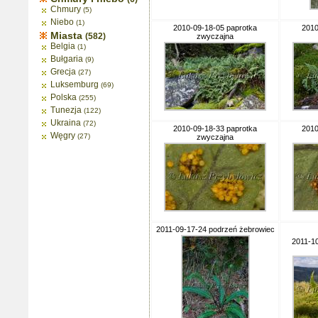
Chmury
(5)
Niebo
(1)
2010-09-18-05 paprotka
2010
Miasta
(582)
zwyczajna
Belgia
(1)
Bułgaria
(9)
Grecja
(27)
Luksemburg
(69)
Polska
(255)
Tunezja
(122)
Ukraina
(72)
2010-09-18-33 paprotka
2010
Węgry
(27)
zwyczajna
2011-09-17-24 podrzeń żebrowiec
2011-1