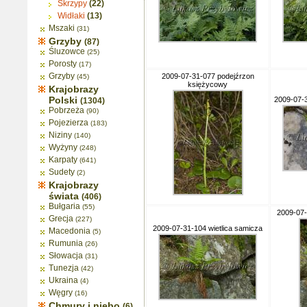
Skrzypy
(22)
Widłaki
(13)
Mszaki
(31)
Grzyby
(87)
Śluzowce
(25)
Porosty
(17)
Grzyby
2009-07-31-077 podejźrzon
(45)
księżycowy
Krajobrazy
Polski
2009-07-3
(1304)
Pobrzeża
(90)
Pojezierza
(183)
Niziny
(140)
Wyżyny
(248)
Karpaty
(641)
Sudety
(2)
Krajobrazy
świata
(406)
Bułgaria
(55)
2009-07-
Grecja
(227)
2009-07-31-104 wietlica samicza
Macedonia
(5)
Rumunia
(26)
Słowacja
(31)
Tunezja
(42)
Ukraina
(4)
Węgry
(16)
Chmury i niebo
(6)