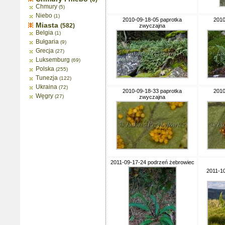
Chmury
(5)
Niebo
(1)
2010-09-18-05 paprotka
2010
Miasta
(582)
zwyczajna
Belgia
(1)
Bułgaria
(9)
Grecja
(27)
Luksemburg
(69)
Polska
(255)
Tunezja
(122)
Ukraina
(72)
2010-09-18-33 paprotka
2010
Węgry
(27)
zwyczajna
2011-09-17-24 podrzeń żebrowiec
2011-1