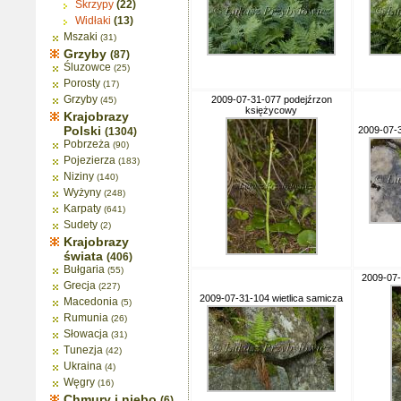
Skrzypy
(22)
Widłaki
(13)
Mszaki
(31)
Grzyby
(87)
Śluzowce
(25)
Porosty
(17)
Grzyby
2009-07-31-077 podejźrzon
(45)
księżycowy
Krajobrazy
Polski
2009-07-3
(1304)
Pobrzeża
(90)
Pojezierza
(183)
Niziny
(140)
Wyżyny
(248)
Karpaty
(641)
Sudety
(2)
Krajobrazy
świata
(406)
Bułgaria
(55)
2009-07-
Grecja
(227)
2009-07-31-104 wietlica samicza
Macedonia
(5)
Rumunia
(26)
Słowacja
(31)
Tunezja
(42)
Ukraina
(4)
Węgry
(16)
Chmury i niebo
(6)