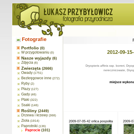
Fotografie
Portfolio
(0)
2012-09-15
W przygotowaniu
(0)
Nasze wyjazdy
(6)
Zdjęcia
(6)
Dryopteris affinis ssp. borreri, Dryo
Zwierzęta
(2666)
nerecznicowate, Dryop
Owady
(1751)
Bezkręgowce inne
(272)
miejsce wykon
Ryby
(2)
Płazy
(127)
Gady
(46)
Ptaki
(322)
Ssaki
(146)
Rośliny
(2449)
Drzewa i krzewy
(368)
Zioła
(1914)
2009-07-05-42 orlica pospolita
2009-07
Paprotniki
(136)
Paprocie
(101)