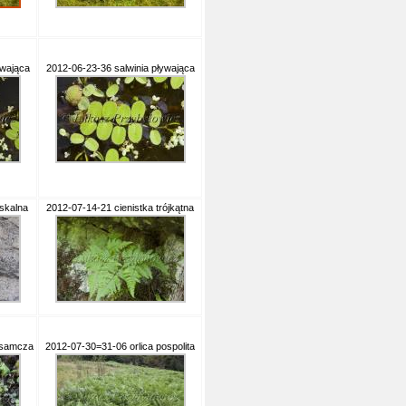
ywająca
2012-06-23-36 salwinia pływająca
skalna
2012-07-14-21 cienistka trójkątna
 samcza
2012-07-30=31-06 orlica pospolita