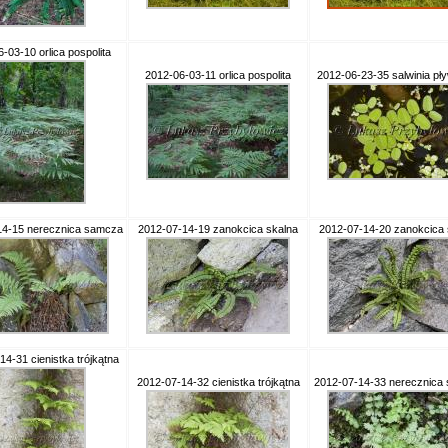
-03-10 orlica pospolita
2012-06-03-11 orlica pospolita
2012-06-23-35 salwinia pł
14-15 nerecznica samcza
2012-07-14-19 zanokcica skalna
2012-07-14-20 zanokcica 
4-31 cienistka trójkątna
2012-07-14-32 cienistka trójkątna
2012-07-14-33 nerecznica