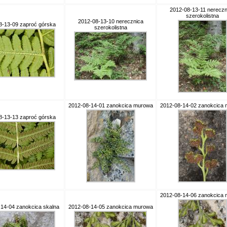
2012-08-13-11 nereczn
szerokolistna
2012-08-13-10 nerecznica
8-13-09 zaproć górska
szerokolistna
2012-08-14-01 zanokcica murowa
2012-08-14-02 zanokcica
8-13-13 zaproć górska
2012-08-14-06 zanokcica
14-04 zanokcica skalna
2012-08-14-05 zanokcica murowa