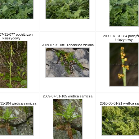
07-31-077 podejźrzon
2009-07-31-084 podejź
księżycowy
księżycowy
2009-07-31-081 zanokcica zielona
2009-07-31-105 wietlica samicza
31-104 wietlica samicza
2010-08-01-21 wietlica s