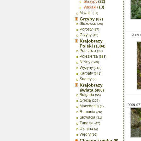
Skrzypy
(22)
Widłaki
(13)
Mszaki
(31)
Grzyby
(87)
Śluzowce
(25)
Porosty
(17)
Grzyby
2009-
(45)
Krajobrazy
Polski
(1304)
Pobrzeża
(90)
Pojezierza
(183)
Niziny
(140)
Wyżyny
(248)
Karpaty
(641)
Sudety
(2)
Krajobrazy
świata
(406)
Bułgaria
(55)
Grecja
(227)
2009-07-
Macedonia
(5)
Rumunia
(26)
Słowacja
(31)
Tunezja
(42)
Ukraina
(4)
Węgry
(16)
Chmury i niebo
(6)