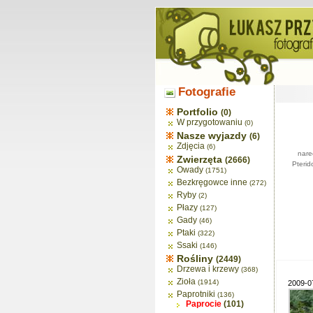
Fotografie
Portfolio
(0)
W przygotowaniu
(0)
Nasze wyjazdy
(6)
Zdjęcia
(6)
nare
Zwierzęta
(2666)
Pterid
Owady
(1751)
Bezkręgowce inne
(272)
Ryby
(2)
Płazy
(127)
Gady
(46)
Ptaki
(322)
Ssaki
(146)
Rośliny
(2449)
Drzewa i krzewy
(368)
Zioła
(1914)
2009-07
Paprotniki
(136)
Paprocie
(101)