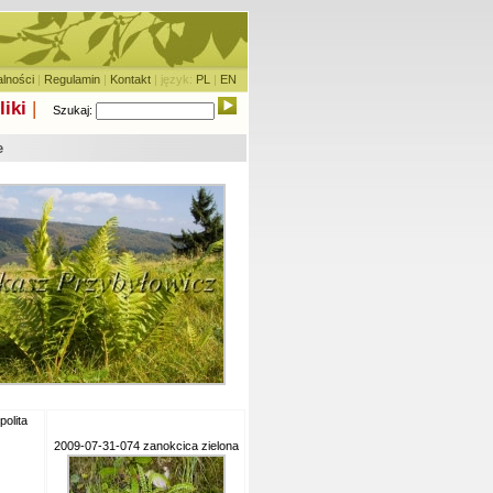
alności
|
Regulamin
|
Kontakt
| język:
PL
|
EN
liki
|
Szukaj:
e
olita
2009-07-31-074 zanokcica zielona