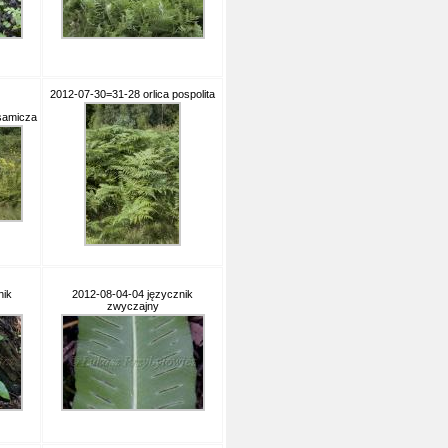
2012-07-30=31-28 orlica pospolita
 samicza
nik
2012-08-04-04 języcznik
zwyczajny