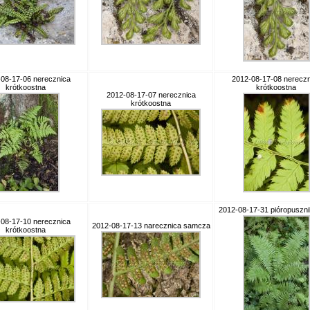
08-17-06 nerecznica
2012-08-17-08 nereczn
krótkoostna
krótkoostna
2012-08-17-07 nerecznica
krótkoostna
2012-08-17-31 pióropusznik
08-17-10 nerecznica
2012-08-17-13 narecznica samcza
krótkoostna