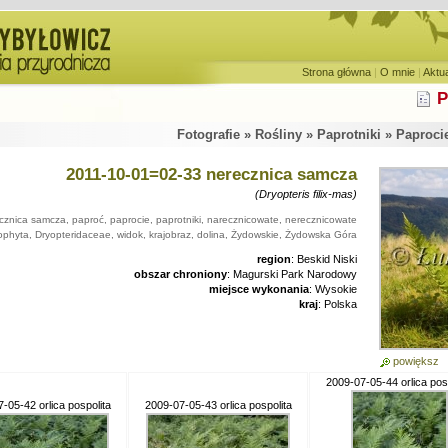
Strona główna
|
O mnie
|
Aktu
P
Fotografie » Rośliny » Paprotniki » Paproci
2011-10-01=02-33 nerecznica samcza
(Dryopteris filix-mas)
cznica samcza, paproć, paprocie, paprotniki, narecznicowate, nerecznicowate
ophyta, Dryopteridaceae, widok, krajobraz, dolina, Żydowskie, Żydowska Góra
region
: Beskid Niski
obszar chroniony
: Magurski Park Narodowy
miejsce wykonania
: Wysokie
kraj
: Polska
powiększ
2009-07-05-44 orlica posp
-05-42 orlica pospolita
2009-07-05-43 orlica pospolita