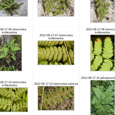
08-17-06 nerecznica
2012-08-17-08 nereczn
krótkoostna
krótkoostna
2012-08-17-07 nerecznica
krótkoostna
2012-08-17-31 pióropusznik
08-17-10 nerecznica
2012-08-17-13 narecznica samcza
krótkoostna