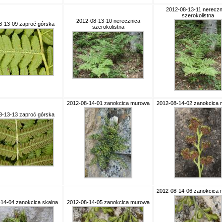
2012-08-13-11 nereczn
szerokolistna
2012-08-13-10 nerecznica
8-13-09 zaproć górska
szerokolistna
2012-08-14-01 zanokcica murowa
2012-08-14-02 zanokcica
8-13-13 zaproć górska
2012-08-14-06 zanokcica
14-04 zanokcica skalna
2012-08-14-05 zanokcica murowa