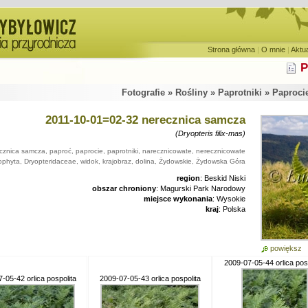
Strona główna
|
O mnie
|
Aktu
P
Fotografie » Rośliny » Paprotniki » Paproci
2011-10-01=02-32 nerecznica samcza
(Dryopteris filix-mas)
cznica samcza, paproć, paprocie, paprotniki, narecznicowate, nerecznicowate
ophyta, Dryopteridaceae, widok, krajobraz, dolina, Żydowskie, Żydowska Góra
region
: Beskid Niski
obszar chroniony
: Magurski Park Narodowy
miejsce wykonania
: Wysokie
kraj
: Polska
powiększ
2009-07-05-44 orlica posp
-05-42 orlica pospolita
2009-07-05-43 orlica pospolita