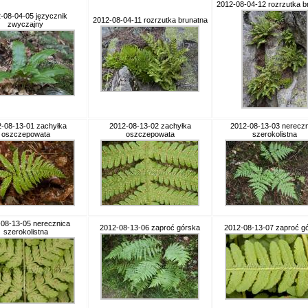
2012-08-04-12 rozrzutka b
-08-04-05 języcznik
2012-08-04-11 rozrzutka brunatna
zwyczajny
-08-13-01 zachyłka
2012-08-13-02 zachyłka
2012-08-13-03 nereczn
oszczepowata
oszczepowata
szerokolistna
08-13-05 nerecznica
2012-08-13-06 zaproć górska
2012-08-13-07 zaproć g
szerokolistna