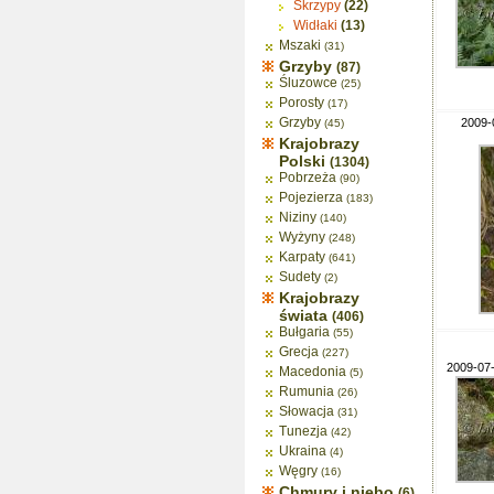
Skrzypy
(22)
Widłaki
(13)
Mszaki
(31)
Grzyby
(87)
Śluzowce
(25)
Porosty
(17)
Grzyby
2009-
(45)
Krajobrazy
Polski
(1304)
Pobrzeża
(90)
Pojezierza
(183)
Niziny
(140)
Wyżyny
(248)
Karpaty
(641)
Sudety
(2)
Krajobrazy
świata
(406)
Bułgaria
(55)
Grecja
(227)
2009-07-
Macedonia
(5)
Rumunia
(26)
Słowacja
(31)
Tunezja
(42)
Ukraina
(4)
Węgry
(16)
Chmury i niebo
(6)