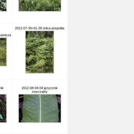
2012-07-30=31-28 orlica pospolita
 samicza
nik
2012-08-04-04 języcznik
zwyczajny