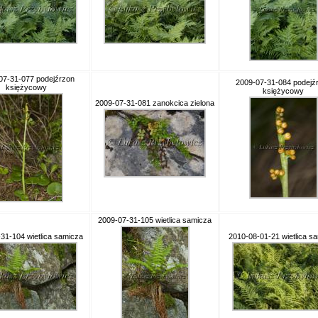
07-31-077 podejźrzon
2009-07-31-084 podejź
księżycowy
księżycowy
2009-07-31-081 zanokcica zielona
2009-07-31-105 wietlica samicza
31-104 wietlica samicza
2010-08-01-21 wietlica s