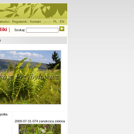
alności
|
Regulamin
|
Kontakt
| język:
PL
|
EN
liki
|
Szukaj:
e
olita
2009-07-31-074 zanokcica zielona