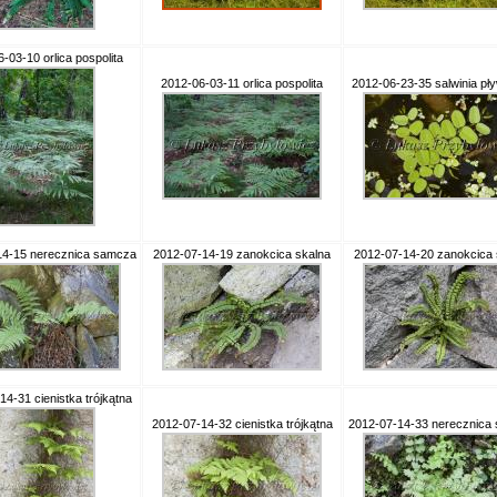
-03-10 orlica pospolita
2012-06-03-11 orlica pospolita
2012-06-23-35 salwinia pł
14-15 nerecznica samcza
2012-07-14-19 zanokcica skalna
2012-07-14-20 zanokcica 
4-31 cienistka trójkątna
2012-07-14-32 cienistka trójkątna
2012-07-14-33 nerecznica