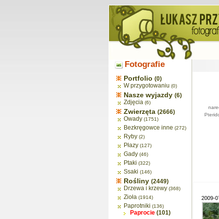
Fotografie
Portfolio
(0)
W przygotowaniu
(0)
Nasze wyjazdy
(6)
Zdjęcia
(6)
nare
Zwierzęta
(2666)
Pterid
Owady
(1751)
Bezkręgowce inne
(272)
Ryby
(2)
Płazy
(127)
Gady
(46)
Ptaki
(322)
Ssaki
(146)
Rośliny
(2449)
Drzewa i krzewy
(368)
Zioła
(1914)
2009-07
Paprotniki
(136)
Paprocie
(101)