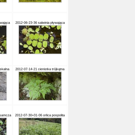
ywająca
2012-06-23-36 salwinia pływająca
skalna
2012-07-14-21 cienistka trójkątna
 samcza
2012-07-30=31-06 orlica pospolita