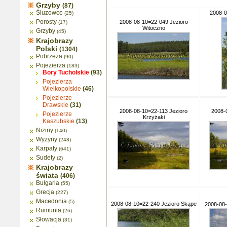
Grzyby
(87)
Śluzowce
2008-0
(25)
Porosty
2008-08-10=22-049 Jezioro
(17)
Witoczno
Grzyby
(45)
Krajobrazy
Polski
(1304)
Pobrzeża
(90)
Pojezierza
(183)
Bory Tucholskie
(93)
Pojezierza
Wielkopolskie
(46)
Pojezierze
Drawskie
(31)
2008-08-10=22-113 Jezioro
2008-
Pojezierze
Krzyżaki
Kaszubskie
(13)
Niziny
(140)
Wyżyny
(248)
Karpaty
(641)
Sudety
(2)
Krajobrazy
świata
(406)
Bułgaria
(55)
Grecja
(227)
Macedonia
(5)
2008-08-10=22-240 Jezioro Skąpe
2008-08
Rumunia
(26)
Słowacja
(31)