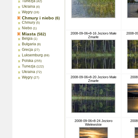
Tunezja
(42)
Ukraina
(4)
Węgry
(16)
Chmury i niebo
(6)
Chmury
(5)
Niebo
(1)
Miasta
2008-09-06=8-16 Jezioro Małe
2008-09
(582)
Zmarłe
Belgia
(1)
Bułgaria
(9)
Grecja
(27)
Luksemburg
(69)
Polska
(255)
Tunezja
(122)
Ukraina
(72)
Węgry
2008-09-06=8-20 Jezioro Małe
2008
(27)
Zmarłe
2008-09-06=8-24 Jezioro
2008
Wielewskie