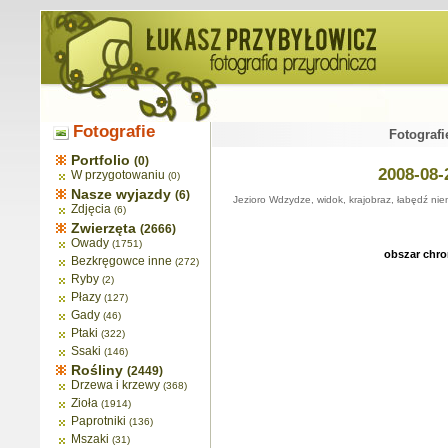
Fotografie
Fotografi
Portfolio
(0)
2008-08-
W przygotowaniu
(0)
Nasze wyjazdy
(6)
Jezioro Wdzydze, widok, krajobraz, łabędź nie
Zdjęcia
(6)
Zwierzęta
(2666)
Owady
(1751)
obszar chro
Bezkręgowce inne
(272)
Ryby
(2)
Płazy
(127)
Gady
(46)
Ptaki
(322)
Ssaki
(146)
Rośliny
(2449)
Drzewa i krzewy
(368)
Zioła
(1914)
Paprotniki
(136)
Mszaki
(31)