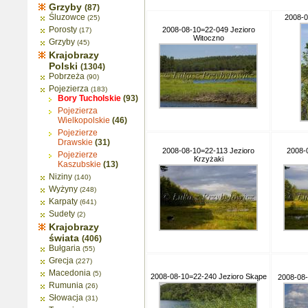
Grzyby
(87)
Śluzowce
2008-0
(25)
Porosty
2008-08-10=22-049 Jezioro
(17)
Witoczno
Grzyby
(45)
Krajobrazy
Polski
(1304)
Pobrzeża
(90)
Pojezierza
(183)
Bory Tucholskie
(93)
Pojezierza
Wielkopolskie
(46)
Pojezierze
Drawskie
(31)
2008-08-10=22-113 Jezioro
2008-
Pojezierze
Krzyżaki
Kaszubskie
(13)
Niziny
(140)
Wyżyny
(248)
Karpaty
(641)
Sudety
(2)
Krajobrazy
świata
(406)
Bułgaria
(55)
Grecja
(227)
Macedonia
(5)
2008-08-10=22-240 Jezioro Skąpe
2008-08
Rumunia
(26)
Słowacja
(31)