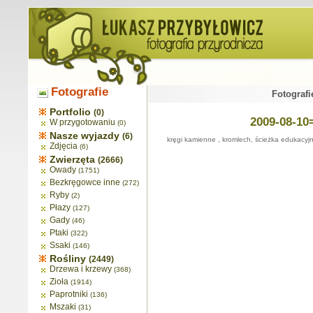
Fotografie
Fotografi
Portfolio
(0)
2009-08-10
W przygotowaniu
(0)
Nasze wyjazdy
(6)
kręgi kamienne , kromlech, ścieżka edukacyjn
Zdjęcia
(6)
Zwierzęta
(2666)
Owady
(1751)
Bezkręgowce inne
(272)
Ryby
(2)
Płazy
(127)
Gady
(46)
Ptaki
(322)
Ssaki
(146)
Rośliny
(2449)
Drzewa i krzewy
(368)
Zioła
(1914)
Paprotniki
(136)
Mszaki
(31)