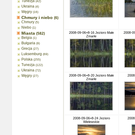
Tunezja
(42)
Ukraina
(4)
Węgry
(16)
Chmury i niebo
(6)
Chmury
(5)
Niebo
(1)
Miasta
2008-09-06=8-16 Jezioro Małe
2008-09
(582)
Zmarłe
Belgia
(1)
Bułgaria
(9)
Grecja
(27)
Luksemburg
(69)
Polska
(255)
Tunezja
(122)
Ukraina
(72)
Węgry
2008-09-06=8-20 Jezioro Małe
2008
(27)
Zmarłe
2008-09-06=8-24 Jezioro
2008
Wielewskie