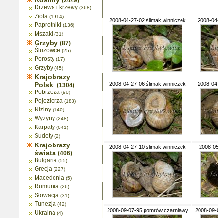
Rośliny
(2449)
Drzewa i krzewy
(368)
Zioła
(1914)
2008-04-27-02 ślimak winniczek
2008-04-
Paprotniki
(136)
Mszaki
(31)
Grzyby
(87)
Śluzowce
(25)
Porosty
(17)
Grzyby
(45)
Krajobrazy
Polski
2008-04-27-06 ślimak winniczek
2008-04-
(1304)
Pobrzeża
(90)
Pojezierza
(183)
Niziny
(140)
Wyżyny
(248)
Karpaty
(641)
Sudety
(2)
Krajobrazy
2008-04-27-10 ślimak winniczek
2008-05-
świata
(406)
Bułgaria
(55)
Grecja
(227)
Macedonia
(5)
Rumunia
(26)
Słowacja
(31)
Tunezja
(42)
2008-09-07-95 pomrów czarniawy
2008-09-
Ukraina
(4)