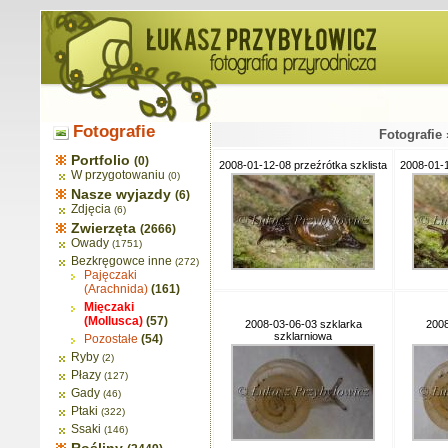
Fotografie
Fotografie
Portfolio
(0)
2008-01-12-08 przeźrótka szklista
2008-01-1
W przygotowaniu
(0)
Nasze wyjazdy
(6)
Zdjęcia
(6)
Zwierzęta
(2666)
Owady
(1751)
Bezkręgowce inne
(272)
Pajęczaki
(Arachnida)
(161)
Mięczaki
(Mollusca)
(57)
2008-03-06-03 szklarka
2008
szklarniowa
Pozostałe
(54)
Ryby
(2)
Płazy
(127)
Gady
(46)
Ptaki
(322)
Ssaki
(146)