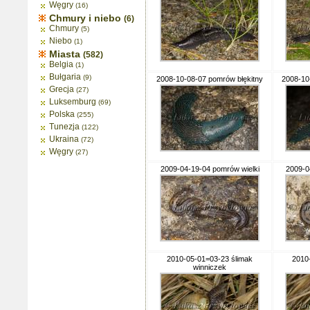
Węgry
(16)
Chmury i niebo
(6)
Chmury
(5)
Niebo
(1)
Miasta
(582)
Belgia
(1)
Bułgaria
(9)
2008-10-08-07 pomrów błękitny
2008-10
Grecja
(27)
Luksemburg
(69)
Polska
(255)
Tunezja
(122)
Ukraina
(72)
Węgry
(27)
2009-04-19-04 pomrów wielki
2009-0
2010-05-01=03-23 ślimak
2010
winniczek