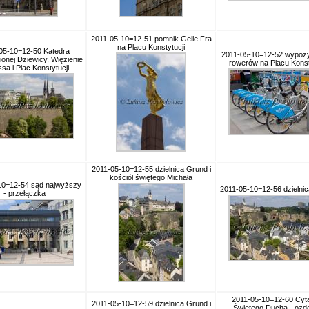
2011-05-10=12-51 pomnik Gelle Fra
na Placu Konstytucji
05-10=12-50 Katedra
2011-05-10=12-52 wypoży
ionej Dziewicy, Więzienie
rowerów na Placu Konst
sa i Plac Konstytucji
2011-05-10=12-55 dzielnica Grund i
kościół świętego Michała
10=12-54 sąd najwyższy
2011-05-10=12-56 dzielni
- przełączka
2011-05-10=12-60 Cyt
2011-05-10=12-59 dzielnica Grund i
Świętego Ducha - ozd