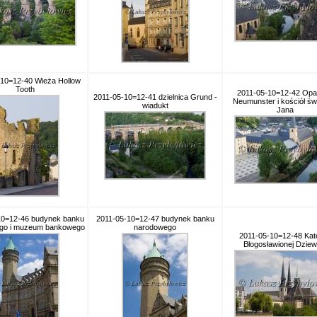
-10=12-40 Wieża Hollow
Tooth
2011-05-10=12-42 Op
2011-05-10=12-41 dzielnica Grund -
Neumunster i kościół św
wiadukt
Jana
10=12-46 budynek banku
2011-05-10=12-47 budynek banku
go i muzeum bankowego
narodowego
2011-05-10=12-48 Kat
Błogosławionej Dziew