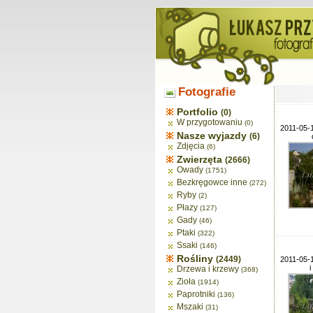
Fotografie
Portfolio
(0)
W przygotowaniu
(0)
2011-05-1
Nasze wyjazdy
(6)
Zdjęcia
(6)
Zwierzęta
(2666)
Owady
(1751)
Bezkręgowce inne
(272)
Ryby
(2)
Płazy
(127)
Gady
(46)
Ptaki
(322)
Ssaki
(146)
Rośliny
(2449)
2011-05-
i
Drzewa i krzewy
(368)
Zioła
(1914)
Paprotniki
(136)
Mszaki
(31)