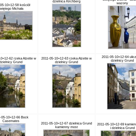
dzielnica Kirchberg
wazony
05-10=12-58 kościół
więtego Michała
2011-05-10=12-64 ulic
0=12-62 rzeka Alzette w
2011-05-10=12-63 rzeka Alzette w
dzielnicy Grund
dzielnicy Grund
dzielnicy Grund
-05-10=12-66 Bock
Casemates
2011-05-10=12-67 dzielnica Grund
2011-05-10=12-69 kamien
kamienny most
i dzielnica Grund