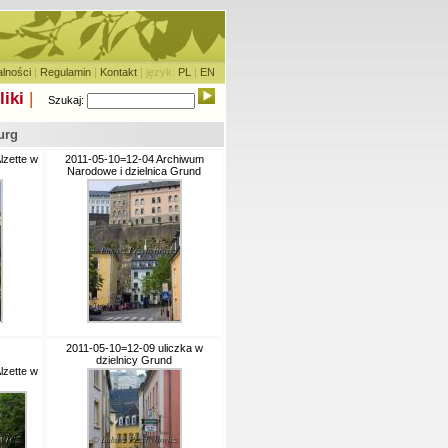
alności
|
Regulamin
|
Kontakt
| język:
PL
|
EN
liki
|
Szukaj:
urg
lzette w
2011-05-10=12-04 Archiwum
Narodowe i dzielnica Grund
2011-05-10=12-09 uliczka w
dzielnicy Grund
lzette w