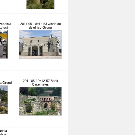
czalnia
2011-05-10=12-53 winda do
ytucji
dzielnicy Grung
2011-05-10=12-57 Bock
ca Grund
Casemates
adela
obne