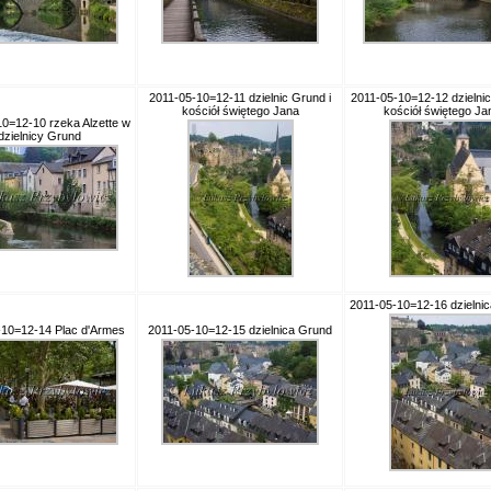
2011-05-10=12-11 dzielnic Grund i
2011-05-10=12-12 dzielnic
kościół świętego Jana
kościół świętego Ja
0=12-10 rzeka Alzette w
dzielnicy Grund
2011-05-10=12-16 dzielni
-10=12-14 Plac d'Armes
2011-05-10=12-15 dzielnica Grund