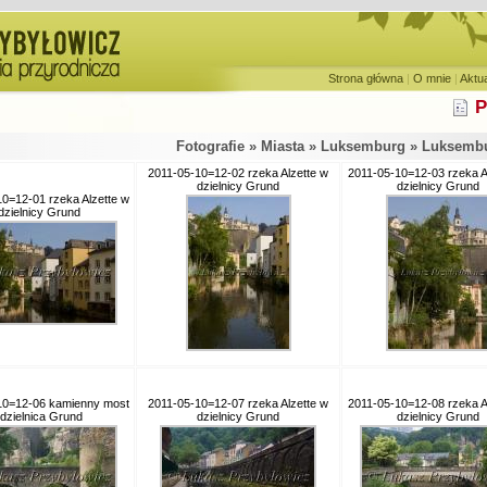
Strona główna
|
O mnie
|
Aktu
P
Fotografie » Miasta » Luksemburg » Luksemb
2011-05-10=12-02 rzeka Alzette w
2011-05-10=12-03 rzeka A
dzielnicy Grund
dzielnicy Grund
0=12-01 rzeka Alzette w
dzielnicy Grund
10=12-06 kamienny most
2011-05-10=12-07 rzeka Alzette w
2011-05-10=12-08 rzeka A
 dzielnica Grund
dzielnicy Grund
dzielnicy Grund