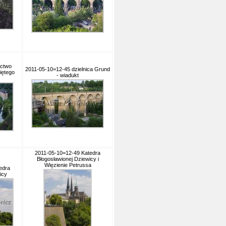
actwo
2011-05-10=12-45 dzielnica Grund
iętego
- wiadukt
2011-05-10=12-49 Katedra
Błogosławionej Dziewicy i
Więzienie Petrussa
edra
icy