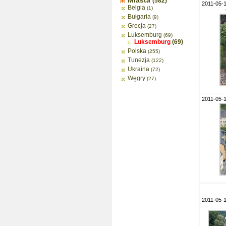
Miasta
(582)
2011-05-1
Belgia
(1)
Bułgaria
(9)
Grecja
(27)
Luksemburg
(69)
Luksemburg
(69)
Polska
(255)
Tunezja
(122)
Ukraina
(72)
Węgry
(27)
2011-05-1
2011-05-1