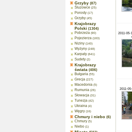
Grzyby
(87)
Śluzowce
(25)
Porosty
(17)
Grzyby
(45)
Krajobrazy
Polski
(1304)
Pobrzeża
(90)
2011-05-1
Pojezierza
(183)
Niziny
(140)
Wyżyny
(248)
Karpaty
(641)
Sudety
(2)
Krajobrazy
świata
(406)
Bułgaria
(55)
Grecja
(227)
Macedonia
(5)
2011-05
Rumunia
(26)
Słowacja
(31)
Tunezja
(42)
Ukraina
(4)
Węgry
(16)
Chmury i niebo
(6)
Chmury
(5)
Niebo
(1)