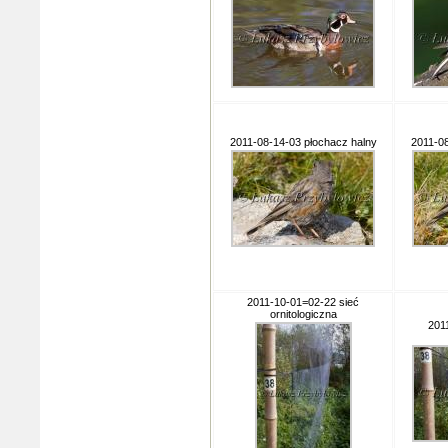
2011-08-14-03 płochacz halny
2011-08
2011-10-01=02-22 sieć
ornitologiczna
201