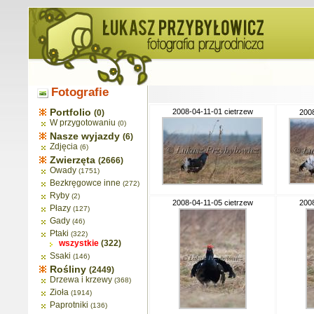
Fotografie
Portfolio
2008-04-11-01 cietrzew
(0)
2008
W przygotowaniu
(0)
Nasze wyjazdy
(6)
Zdjęcia
(6)
Zwierzęta
(2666)
Owady
(1751)
Bezkręgowce inne
(272)
Ryby
(2)
2008-04-11-05 cietrzew
2008
Płazy
(127)
Gady
(46)
Ptaki
(322)
wszystkie
(322)
Ssaki
(146)
Rośliny
(2449)
Drzewa i krzewy
(368)
Zioła
(1914)
Paprotniki
(136)