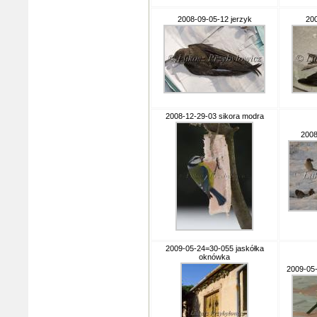
2008-09-05-12 jerzyk
200
2008-12-29-03 sikora modra
2008
2009-05-24=30-055 jaskółka
oknówka
2009-05-