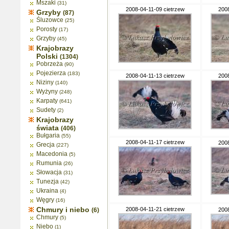
Mszaki
(31)
2008-04-11-09 cietrzew
2008
Grzyby
(87)
Śluzowce
(25)
Porosty
(17)
Grzyby
(45)
Krajobrazy
Polski
(1304)
Pobrzeża
(90)
Pojezierza
(183)
2008-04-11-13 cietrzew
2008
Niziny
(140)
Wyżyny
(248)
Karpaty
(641)
Sudety
(2)
Krajobrazy
świata
(406)
Bułgaria
(55)
2008-04-11-17 cietrzew
2008
Grecja
(227)
Macedonia
(5)
Rumunia
(26)
Słowacja
(31)
Tunezja
(42)
Ukraina
(4)
Węgry
(16)
Chmury i niebo
2008-04-11-21 cietrzew
(6)
2008
Chmury
(5)
Niebo
(1)