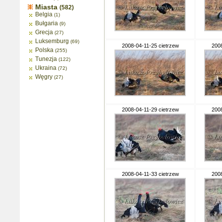
Miasta
(582)
Belgia
(1)
Bułgaria
(9)
Grecja
(27)
Luksemburg
(69)
2008-04-11-25 cietrzew
2008
Polska
(255)
Tunezja
(122)
Ukraina
(72)
Węgry
(27)
2008-04-11-29 cietrzew
2008
2008-04-11-33 cietrzew
2008