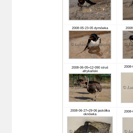
2008-05-23-05 dymówka
2008
2008-
2008-06-05=12-090 struś
afrykański
2008-06-27=29-06 jaskółka
2008-
oknówka